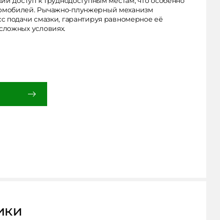
кий доступ к труднодоступным местам, что особенно
омобилей. Рычажно-плунжерный механизм
сс подачи смазки, гарантируя равномерное её
сложных условиях.
ики