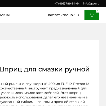
+7 (495) 789-34-64
+7 (495) 789-34-64
Заказать звонок
info@pse.ru
Заказать звонок
Заказать звонок
ТАКТЫ
 Шприц для смазки ручной
ьный рычажно-плунжерный 400 мл FUELIX Pressor M
кокачественный инструмент, предназначенный для
 узлов и механизмов автомобилей. Этот шприц
адежность использования, делая его незаменимым в
рудованный гибким шлангом и прочной стальной