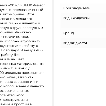
ый 400 мл FUELIX Pressor
Производитель
румент, предназначенный
в автомобилей. Этот
Виды жидкости
зования, делая его
нный гибким шлангом и
доступ к труднодоступным
мобилей. Рычажно-
Бренд
с подачи смазки,
амых сложных условиях.
Вид жидкости
осуществлять работу с
 Благодаря объёму в 400
 работу без
мя и повышает
говечных материалов, что
чивость к износу.
00 идеально подходит для
Сообщить о поступлении товара
мобилей, таких как
никовых соединений, и
во использования данного
профессиональных
Заполните форму и мы вам
Подпишитесь на новости, чтобы не
мостоятельного
я конструкция и
перезвоним
пропустить акции и новые товары
ивным и простым в