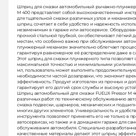
Шприц для смазки автомобильный рычажно-плунжерн
M 400 представляет собой высококачественный инст
для тщательной смазки различных узлов и механизмо
шприц сочетает в себе удобство и надежность исполь
незаменимым в гараже или автосервисе. Оборудова
прочной стальной трубкой, он обеспечивает лёгкий 
местам, что особенно важно при обслуживании авто
плунжерный механизм значительно облегчает процес
гарантируя равномерное её распределение даже в с
Этот шприц для смазки плунжерного типа позволяет 
максимальной точностью и минимальными усилиями.
мл, пользователь может выполнять продолжительную
необходимости частой дозаправки, что экономит вре
эффективность. Продукт изготовлен из прочных и дол
гарантирует его долгий срок службы и высокую устой
Шприц автомобильный для смазки FUELIX Pressor M 4
различных работ по техническому обслуживанию авто
смазка подвески, шарниров, механических и подшип
многих других элементов. Универсальность и удобст
инструмента позволяют применять его не только в 
автосервисах, но также и в домашнем гараже для са
обслуживания автомобиля. Специально разработанна
качественные материалы делают этот шприц эффект