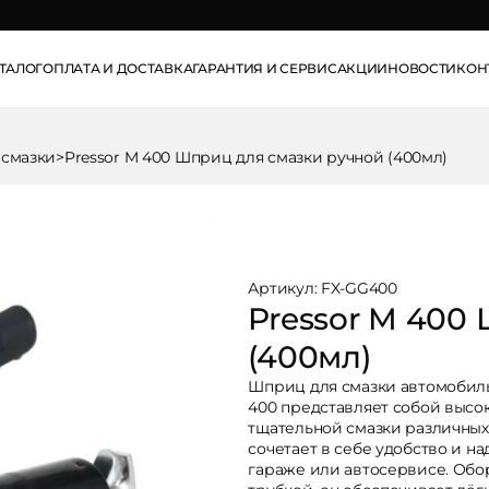
info@pse.ru
ТАЛОГ
ОПЛАТА И ДОСТАВКА
ГАРАНТИЯ И СЕРВИС
АКЦИИ
НОВОСТИ
КОН
смазки
>
Pressor M 400 Шприц для смазки ручной (400мл)
Артикул: FX-GG400
Pressor M 400
(400мл)
Шприц для смазки автомобил
400 представляет собой высо
тщательной смазки различных
сочетает в себе удобство и н
гараже или автосервисе. Обо