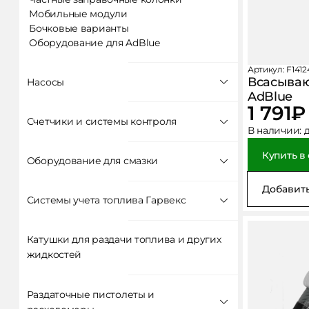
Мобильные модули
КОНТАКТЫ
Бочковые варианты
Оборудование для AdBlue
Артикул: F141
Всасываю
Насосы
AdBlue
1 791
₽
Все насосы
Счетчики и системы контроля
В наличии:
Для дизельного топлива
Для бензина / керосина / авиатоплива
Купить в
Все счетчики и системы контроля
Оборудование для смазки
Для масла и сходных материалов
Механические счетчики
Для AdBlue
Добавить
Электронные счетчики
Ручные насосы
Все оборудование для смазки
Системы учета топлива Гарвекс
Импульсные счетчики
Шприцы для смазки
Системы контроля топлива
Нагнетатели смазки
Все системы учета топлива гарвекс
Катушки для раздачи топлива и других
ТРК НЕВА
жидкостей
Контроллеры КВОТА
ТРК Мини и АТЗ
Раздаточные пистолеты и
Тарировочные станции