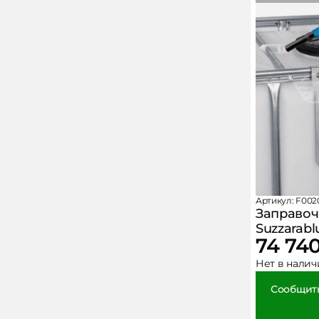
Артикул: F002
Заправоч
Suzzarabl
74 74
Нет в налич
Сообщить