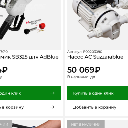
17010
Артикул: F00203090
тчик SB325 для AdBlue
Насос AC Suzzarablue
4
₽
50 069
₽
да
В наличии:
да
 один клик
Купить в один клик
Сообщить о поступлении товара
 в корзину
Добавить в корзину
ИЧИИ
НЕТ В НАЛИЧИИ
Заполните форму и мы вам
Подпишитесь на новости, чтобы не