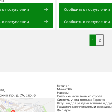
ии
 о поступлении
Сообщить о поступлении
 о поступлении
Сообщить о поступлении
1
2
Каталог
Мини ТРК
ква,
Насосы
ий пр., д. 7А, стр. 6
Счетчики и системы контроля
Системы учета топлива Гарвекс
Катушки для раздачи топлива и дру
Раздаточные пистолеты и расходо
Фильтры