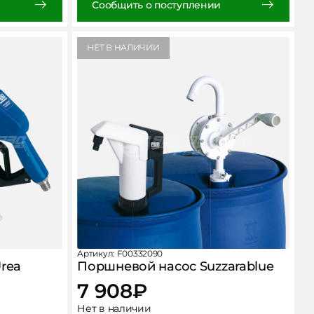
Сообщить о поступлении
НЕТ В НАЛИЧИИ
Артикул: F00332090
rea
Поршневой насос Suzzarablue
7 908
₽
Нет в наличии