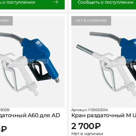
 о поступлении
Сообщить о поступлении
ИЧИИ
НЕТ В НАЛИЧИИ
1903B
Артикул: F0063001A
даточный A60 для AD
Кран раздаточный М U
2 700
₽
0
₽
Нет в наличии