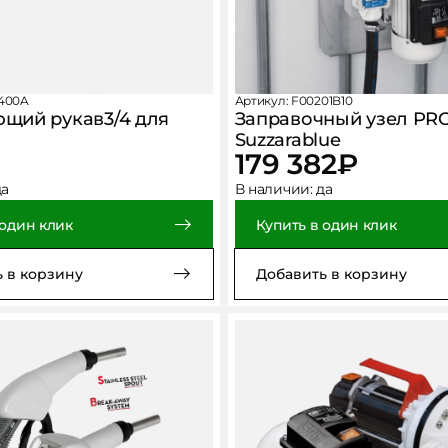
2400A
Артикул: F00201B10
щий рукав3/4 для
Заправочный узел PR
Suzzarablue
179 382
₽
да
В наличии:
да
 один клик
Купить в один клик
 в корзину
Добавить в корзину