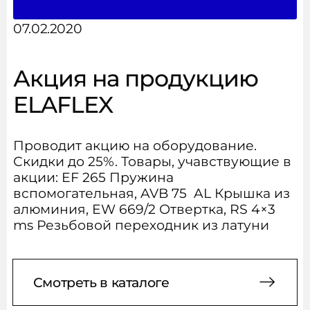
Рукава, фитинги, хомуты
Чистота и безопасность
07.02.2020
АКЦИИ
Аксессуары
Акция на продукцию
НОВОСТИ
ELAFLEX
КОНТАКТЫ
Проводит акцию на оборудование.
Скидки до 25%. Товары, учавствующие в
акции: EF 265 Пружина
Сообщить о поступлении
вспомогательная, AVB 75 AL Крышка из
алюминия, EW 669/2 Отвертка, RS 4×3
товара
ms Резьбовой переходник из латуни
Подпишитесь на новости,
Заполните форму и мы вам
Смотреть в каталоге
чтобы не пропустить акции
перезвоним
и новые товары