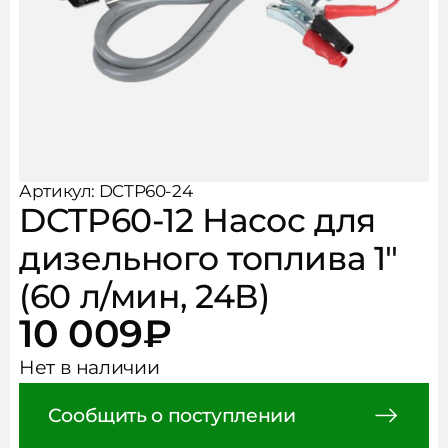
Рукава, фитинги, хомуты
Чистота и безопасность
АКЦИИ
Аксессуары
НОВОСТИ
КОНТАКТЫ
Артикул: DCTP60-24
DCTP60-12 Насос для
дизельного топлива 1″
(60 л/мин, 24В)
10 009
₽
Нет в наличии
Сообщить о поступлении