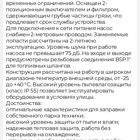
временных ограничений. Оснащен 2-
позиционным выключателем и фильтром,
сдерживающим грубые частицы грязи, что
продлевает срок службы устройства.
Сообщить о поступлении
Для подключения к сети питания насос
товара
снабжен 2-метровым проводом. Заменяемые
лопасти рассчитаны на 2-летнюю
эксплуатацию. Уровень шума при работе
насоса не превышает 75 дБ. На входе и выходе
Подпишитесь на новости,
предусмотрены резьбовые соединения BSP 1″
Заполните форму и мы вам
для топливных шлангов.
чтобы не пропустить акции
перезвоним
Конструкция рассчитана на работу в широком
и новые товары
диапазоне температур внешней среды, от -25
до +40 °С. Высокий уровень пылевлагозащиты
Товар добавлен в корзину
(класс IP 55) позволяет эксплуатировать
оборудование в условиях улицы.
Достоинства:
оптимальные характеристики для заправки
собственного парка техники;
Спасибо!
высокий уровень защиты от пыли и влаги;
Ошибка отправки
Оформить заказ
надежная тепловая защита, работа без
Ваша заявка принята
Попробуйте повторить отправку
перерывов на охлаждение;
Наш менеджер свяжится с вами в