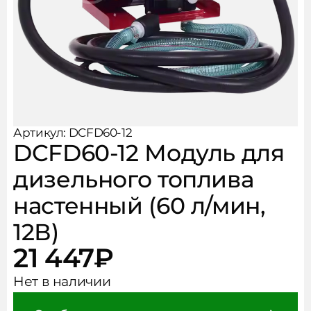
Рукава, фитинги, хомуты
Чистота и безопасность
АКЦИИ
Аксессуары
НОВОСТИ
КОНТАКТЫ
Артикул: DCFD60-12
DCFD60-12 Модуль для
дизельного топлива
настенный (60 л/мин,
12В)
21 447
₽
Нет в наличии