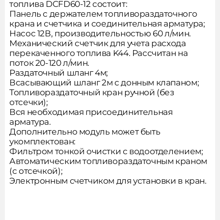
топлива DCFD60-12 состоит:
Панель с держателем топливораздаточного
крана и счетчика и соединительная арматура;
Насос 12В, производительностью 60 л/мин.
Подпишитесь на новости,
Заполните форму и мы вам
Механический счетчик для учета расхода
чтобы не пропустить акции
перекаченного топлива K44. Рассчитан на
перезвоним
поток 20-120 л/мин.
и новые товары
Раздаточный шланг 4м;
Всасывающий шланг 2м с донным клапаном;
Товар добавлен в корзину
Топливораздаточный кран ручной (без
отсечки);
Вся необходимая присоединительная
арматура.
Дополнительно модуль может быть
Спасибо!
Ошибка отправки
укомплектован:
Оформить заказ
Ваша заявка принята
Фильтром тонкой очистки с водоотделением;
Попробуйте повторить отправку
Автоматическим топливораздаточным краном
Наш менеджер свяжится с вами в
позже или
свяжитесь с нами
(с отсечкой);
Заказать звонок
ближайшее время
Подписаться на новости
Продолжить покупки
Электронным счетчиком для установки в кран.
Отправляя форму, вы соглашаетесь на обработку
Отправляя форму, вы соглашаетесь на обработку
персональных данных в соответствии с
политикой
персональных данных в соответствии с
политикой
обработки персональных данных