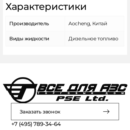
Характеристики
обработки персональных данных
Сообщить о поступлении
Производитель
Aocheng, Китай
Отправляя форму, вы соглашаетесь на обработку
персональных данных в соответствии с
политикой
обработки персональных данных
Виды жидкости
Дизельное топливо
Заказать звонок
+7 (495) 789-34-64