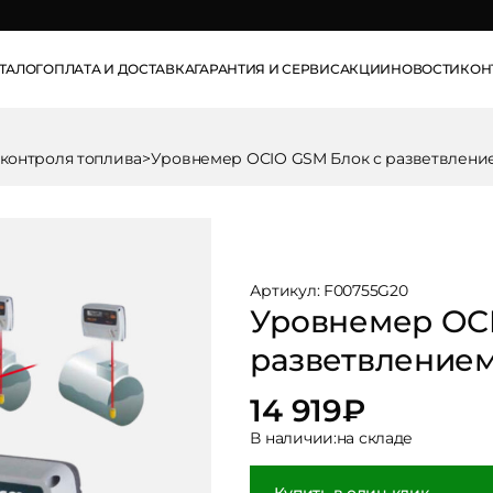
info@pse.ru
ТАЛОГ
ОПЛАТА И ДОСТАВКА
ГАРАНТИЯ И СЕРВИС
АКЦИИ
НОВОСТИ
КОН
контроля топлива
>
Уровнемер OCIO GSM Блок с разветвление
Артикул: F00755G20
Уровнемер OC
разветвлением
14 919
₽
В наличии:
на складе
Купить в один клик