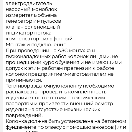
Ошибка отправки
электродвигатель
Оформить заказ
Ваша заявка принята
Попробуйте повторить отправку
насосный моноблок
Наш менеджер свяжится с вами в
измеритель объема
позже или
свяжитесь с нами
Заказать звонок
генератор импульсов
ближайшее время
Подписаться на новости
Продолжить покупки
клапан соленоидный
индикатор потока
компенсатор сильфонный
Отправляя форму, вы соглашаетесь на обработку
Отправляя форму, вы соглашаетесь на обработку
персональных данных в соответствии с
политикой
Монтаж и подключение
персональных данных в соответствии с
политикой
обработки персональных данных
При проведении на АЗС монтажа и
обработки персональных данных
Сообщить о поступлении
пусконаладочных работ колонок лицами, не
прошедшими курс обучения и не имеющими
допуск к этим работам претензии к работе
колонок предприятием-изготовителем не
Отправляя форму, вы соглашаетесь на обработку
персональных данных в соответствии с
политикой
принимаются.
обработки персональных данных
Топливораздаточную колонку необходимо
распаковать, проверить комплектность
изделия в соответствии с техническим
паспортом и произвести внешний осмотр
изделия на отсутствие механических
повреждений.
Колонка должна быть установлена на бетонном
фундаменте по отвесу с помощью анкеров (или