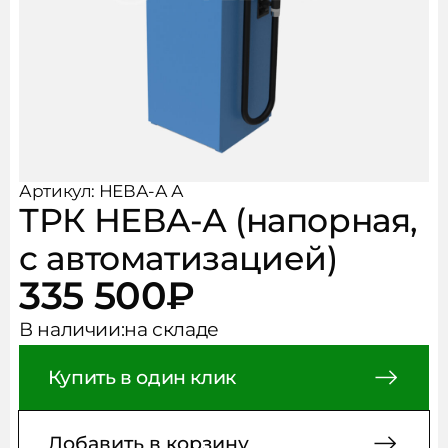
Рукава, фитинги, хомуты
Чистота и безопасность
АКЦИИ
Аксессуары
НОВОСТИ
КОНТАКТЫ
Артикул: НЕВА-А А
ТРК НЕВА-А (напорная,
с автоматизацией)
335 500
₽
В наличии:
на складе
Купить в один клик
Добавить в корзину