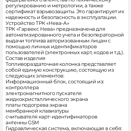
регулированию и метрологии, а также
сертификат взрывозащиты. Это гарантирует их
надежность и безопасность в эксплуатации.
Устройство ТРК «Нева-А»
ТРК «Гарвекс Нева» предназначена для
автоматизированного учета и безоператорной
Сообщить о поступлении
выдачи топлива авторизованным лицам с
товара
помощью личных идентификаторов
пользователей (электронных карт, кодов и т.д.).
Состав изделия
Топливораздаточная колонка представляет
Подпишитесь на новости,
собой единую конструкцию, состоящую из
Заполните форму и мы вам
следующих элементов:
чтобы не пропустить акции
Информационный блок, состоящий из:
перезвоним
и новые товары
контроллера
электромагнитного пускателя
жидкокристаллического экрана
Товар добавлен в корзину
платы подогрева экрана
мембранной клавиатуры
считывателя карт-идентификаторов
антенны GSM
Гидравлическая система, включающая в себя:
Спасибо!