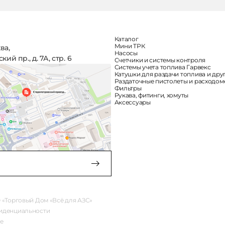
Каталог
Мини ТРК
ква,
Насосы
ий пр., д. 7А, стр. 6
Счетчики и системы контроля
Системы учета топлива Гарвекс
Катушки для раздачи топлива и дру
Раздаточные пистолеты и расходо
Фильтры
Рукава, фитинги, хомуты
Аксессуары
 «Торговый Дом «Всё для АЗС»
иденциальности
е