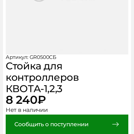
Рукава, фитинги, хомуты
Чистота и безопасность
АКЦИИ
Аксессуары
НОВОСТИ
КОНТАКТЫ
Артикул: GR0500CБ
Стойка для
контроллеров
КВОТА-1,2,3
8 240
₽
Нет в наличии
Сообщить о поступлении