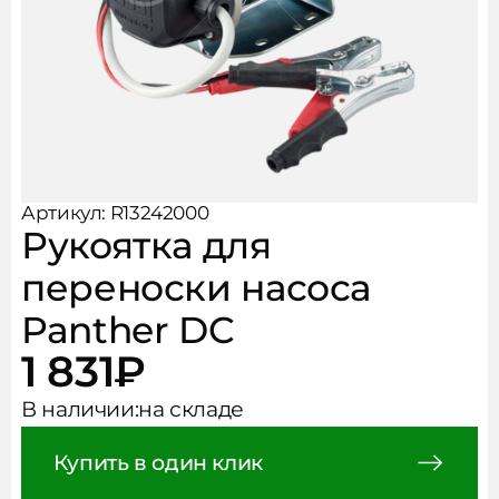
Рукава, фитинги, хомуты
Чистота и безопасность
АКЦИИ
Аксессуары
НОВОСТИ
КОНТАКТЫ
Артикул: R13242000
Рукоятка для
переноски насоса
Panther DC
1 831
₽
В наличии:
на складе
Купить в один клик
Сообщить о поступлении