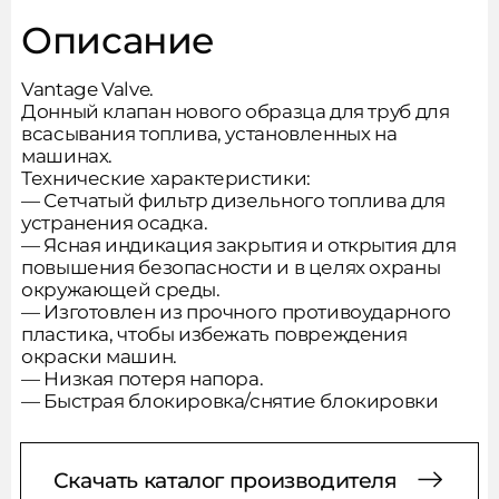
Описание
Vantage Valve.
Донный клапан нового образца для труб для
всасывания топлива, установленных на
машинах.
Технические характеристики:
— Сетчатый фильтр дизельного топлива для
устранения осадка.
— Ясная индикация закрытия и открытия для
Сообщить о поступлении
повышения безопасности и в целях охраны
товара
окружающей среды.
— Изготовлен из прочного противоударного
пластика, чтобы избежать повреждения
окраски машин.
Подпишитесь на новости,
— Низкая потеря напора.
Заполните форму и мы вам
— Быстрая блокировка/снятие блокировки
чтобы не пропустить акции
перезвоним
и новые товары
Скачать каталог производителя
Товар добавлен в корзину