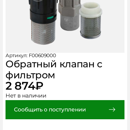
Рукава, фитинги, хомуты
Чистота и безопасность
АКЦИИ
Аксессуары
НОВОСТИ
КОНТАКТЫ
Артикул: F00609000
Обратный клапан с
фильтром
2 874
₽
Нет в наличии
Сообщить о поступлении