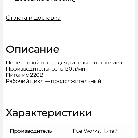
Оплата и доставка
Сообщить о поступлении
товара
Описание
Переносной насос для дизельного топлива.
Подпишитесь на новости,
Производительность 120 л/мин
Заполните форму и мы вам
Питание 220В
чтобы не пропустить акции
перезвоним
Рабочий цикл — продолжительный.
и новые товары
Товар добавлен в корзину
Характеристики
Спасибо!
Производитель
FuelWorks, Китай
Ошибка отправки
Оформить заказ