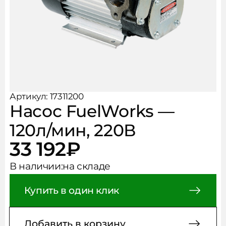
Рукава, фитинги, хомуты
Чистота и безопасность
АКЦИИ
Аксессуары
НОВОСТИ
КОНТАКТЫ
Артикул: 17311200
Насос FuelWorks —
120л/мин, 220В
33 192
₽
В наличии:
на складе
Купить в один клик
Добавить в корзину