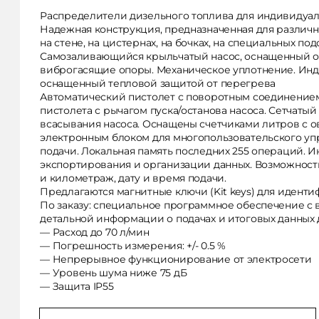
Распределители дизельного топлива для индивидуал
Надежная конструкция, предназначенная для различн
на стене, на цистернах, на бочках, на специальных под
Самозаливающийся крыльчатый насос, оснащенный о
виброгасящие опоры. Механическое уплотнение. Инд
оснащенный тепловой защитой от перегрева
Автоматический пистолет с поворотным соединение
пистолета с рычагом пуска/останова насоса. Сетчатый
всасывания насоса. Оснащены счетчиками литров с 
электронным блоком для многопользовательского уп
подачи. Локальная память последних 255 операций. 
экспортирования и организации данных. Возможность
и километраж, дату и время подачи.
Предлагаются магнитные ключи (Kit keys) для идент
По заказу: специальное программное обеспечение с
детальной информации о подачах и итоговых данных 
— Расход до 70 л/мин
— Погрешность измерения: +/- 0.5 %
— Непрерывное функционирование от электросети
— Уровень шума ниже 75 дБ
— Защита IP55