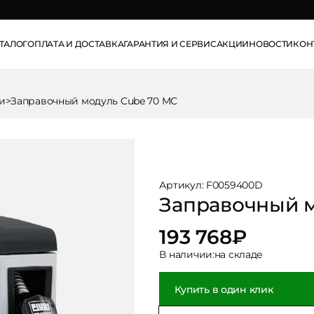
info@pse.ru
ТАЛОГ
ОПЛАТА И ДОСТАВКА
ГАРАНТИЯ И СЕРВИС
АКЦИИ
НОВОСТИ
КОН
и
>
Заправочный модуль Cube 70 MС
Артикул: F0059400D
Заправочный м
193 768
₽
В наличии:
на складе
Купить в один клик