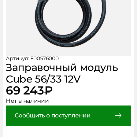
Рукава, фитинги, хомуты
Чистота и безопасность
АКЦИИ
Аксессуары
НОВОСТИ
КОНТАКТЫ
Артикул: F00576000
Заправочный модуль
Cube 56/33 12V
69 243
₽
Нет в наличии
Сообщить о поступлении