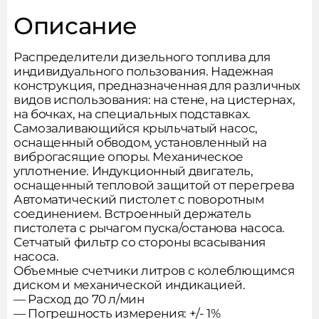
Описание
Распределители дизельного топлива для
индивидуального пользования. Надежная
конструкция, предназначенная для различных
видов использования: на стене, на цистернах,
на бочках, на специальных подставках.
Самозаливающийся крыльчатый насос,
оснащенный обводом, установленный на
виброгасящие опоры. Механическое
уплотнение. Индукционный двигатель,
оснащенный тепловой защитой от перегрева
Автоматический пистолет с поворотным
соединением. Встроенный держатель
Сообщить о поступлении
пистолета с рычагом пуска/останова насоса.
товара
Сетчатый фильтр со стороны всасывания
насоса.
Объемные счетчики литров с колеблющимся
диском и механической индикацией.
Подпишитесь на новости,
— Расход до 70 л/мин
Заполните форму и мы вам
чтобы не пропустить акции
— Погрешность измерения: +/- 1%